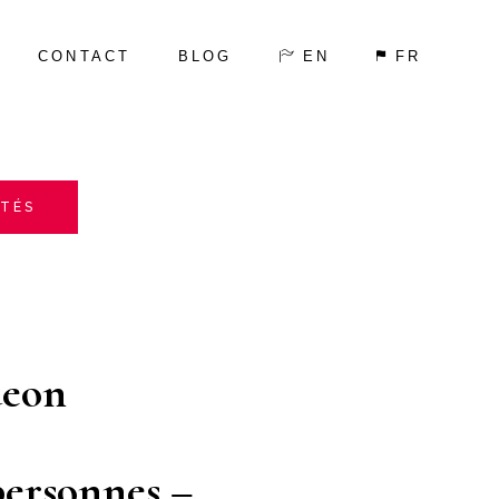
Germain-des-prés,
de vacances 2 pieces, 4
CONTACT
BLOG
EN
FR
ITÉS
deon
personnes –