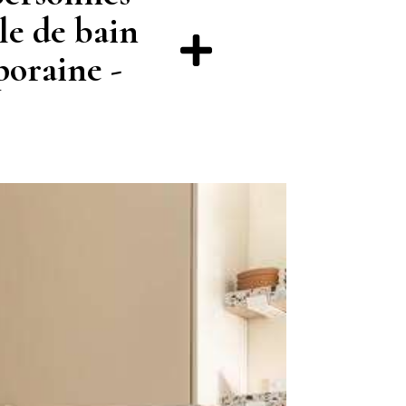
lle de bain
poraine -