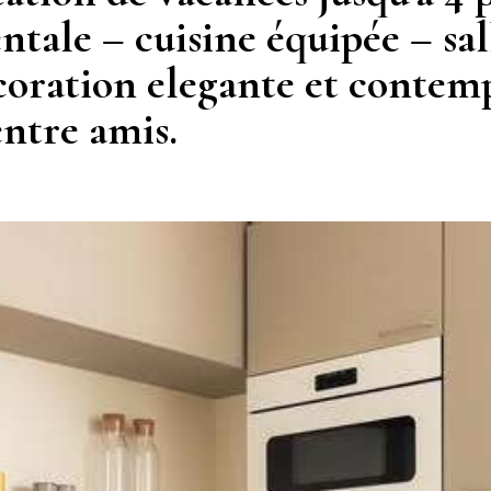
entale – cuisine équipée – sa
coration elegante et contem
entre amis.