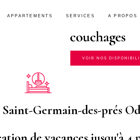
Paris Saint-
MARAIS
appartement 
APPARTEMENTS
SERVICES
A PROPOS
CHAMPS ÉLYSÉES
LOUVRE
couchages
MARAIS
CHAMPS ÉLYSÉES
VOIR NOS DISPONIBIL
LOUVRE
is Saint-Germain-des-prés O
tion de vacances jusqu'à 4 